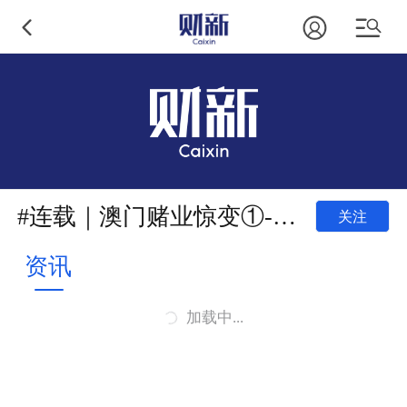
#连载｜澳门赌业惊变①-⑧（全）
关注
资讯
加载中...