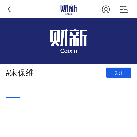
#宋保维
关注