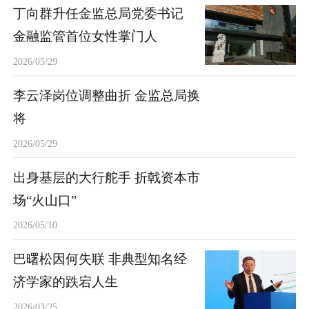
丁向群升任金监总局党委书记
金融监管首位女性掌门人
2026/05/29
李云泽岗位调整曲折 金监总局换
将
2026/05/29
出身基层的大行舵手 折戟资本市
场“火山口”
2026/05/10
巴曙松因何失联 非典型知名经
济学家的跌宕人生
2026/03/25